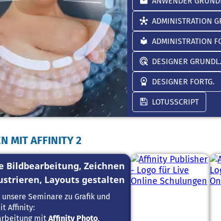
ANWENDER GRUND
ADMINISTRATION G
ADMINISTRATION F
DESIGNER GRUNDL
DESIGNER FORTG.
LOTUSSCRIPT
 MIT AFFINITY 2
le Bildbearbeitung, Zeichnen
ustrieren, Layouts gestalten
d unsere Seminare zu Grafik und
t Affinity:
arbeitung mit
Affinity Photo
,