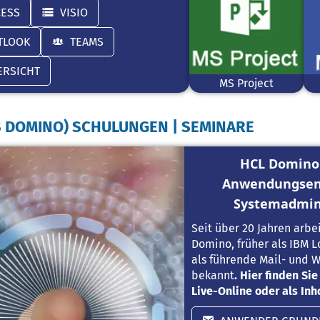
CESS
VISIO
TLOOK
TEAMS
ERSICHT
MS Project
S DOMINO) SCHULUNGEN | SEMINARE
HCL Domino:
Anwendungsen
Systemadmin
Seit über 20 Jahren arbe
Domino, früher als IBM 
als führende Mail- und
bekannt
. Hier finden Si
Live-Online oder als In