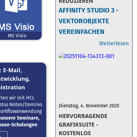
REDUZIEREN
AFFINITY STUDIO 3 -
VEKTOROBJEKTE
VEREINFACHEN
MS Visio
Weiterlesen
 E-Mail,
twicklung,
istration
iten wir mit HCL
Lotus Notes/Domino
Dienstag, 4. November 2025
 Workflowanwendung
HERVORRAGENDE
e unsere Seminare,
GRAFIKSUITE -
house-Schulungen
KOSTENLOS