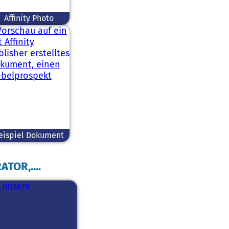
Affinity Photo
eispiel Dokument
TOR,....