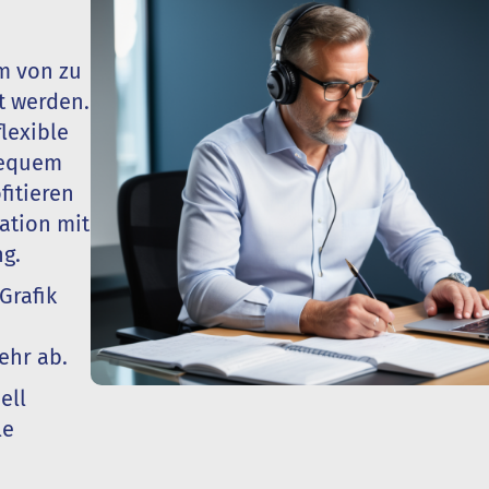
m von zu
t werden.
flexible
 bequem
fitieren
ation mit
g.
Grafik
ehr ab.
ell
le