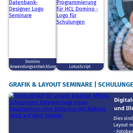
Domino
Anwendungsentwicklung
LotusScript
GRAFIK & LAYOUT SEMINARE | SCHULUNGEN
Digita
und Ill
Dies sin
Layout mi
- Fotobe