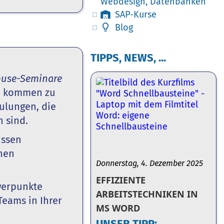
Webdesign, Datenbanken
SAP-Kurse
Blog
TIPPS, NEWS, ...
ouse-Seminare
n kommen zu
ulungen, die
n sind.
issen
chen
Donnerstag, 4. Dezember 2025
EFFIZIENTE
werpunkte
ARBEITSTECHNIKEN IN
Teams in Ihrer
MS WORD
UNSER TIPP: