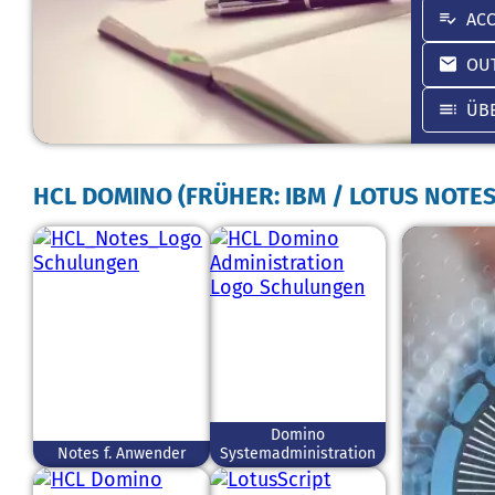
AC
OU
ÜB
HCL DOMINO (FRÜHER: IBM / LOTUS NOTE
Domino
Notes f. Anwender
Systemadministration