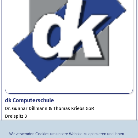
dk Computerschule
Dr. Gunnar Dillmann & Thomas Kriebs GbR
Dreispitz 3
35444 Biebertal
Wir verwenden Cookies um unsere Website zu optimieren und Ihnen
Telefon: 06409 330 199 3