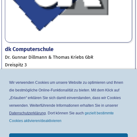
dk Computerschule
Dr. Gunnar Dillmann & Thomas Kriebs GbR
Dreispitz 3
35444 Biebertal
Telefon: 06409 330 199 3
Wir verwenden Cookies um unsere Website zu optimieren und Ihnen
Fax: 06409 817 936 1
die bestmögliche Online-Funktionalität zu bieten. Mit dem Klick auf
„Erlauben“
erklären Sie sich damit einverstanden, dass wir Cookies
Mail:
info@edv-seminar.net
verwenden. Weiterführende Informationen erhalten Sie in unserer
Internet:
www.edv-seminar.net
Datenschutzerklärung
. Dort können Sie auch
gezielt bestimmte
Facebook
:
@dkcomputerschule
Cookies aktivieren/deaktivieren