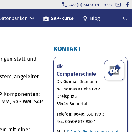
+49 (0) 6409 330 19 93
 Datenbanken
SAP-Kurse
Blog
KONTAKT
ungen statt und
dk
Computerschule
stem, angeleitet
Dr. Gunnar Dillmann
& Thomas Kriebs GbR
AP Komponenten:
Dreispitz 3
AP MM, SAP WM, SAP
35444 Biebertal
Telefon: 06409 330 199 3
Fax: 06409 817 936 1
em mit einer
Mail:
info@edv-seminar.net