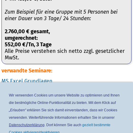
Zum Beispiel für eine Gruppe mit 5 Personen bei
einer Dauer von 3 Tage/ 24 Stunden:
2.760,00 € gesamt,
umgerechnet:
552,00 €/Tn, 3 Tage
Alle Preise verstehen sich netto zzgl. gesetzlicher
MwSt.
verwandte Seminare:
MS Excel Grundlagen
MS Excel VBA-Programmierung
Wir verwenden Cookies um unsere Website zu optimieren und Ihnen
MS Excel Pivot / Datenanalyse
die bestmögliche Online-Funktionalität zu bieten. Mit dem Klick auf
„Erlauben“
erklären Sie sich damit einverstanden, dass wir Cookies
MS Excel PowerPivot
verwenden. Weiterführende Informationen erhalten Sie in unserer
MS Excel Formeln & Funktionen
Datenschutzerklärung
. Dort können Sie auch
gezielt bestimmte
Cookies aktivieren/deaktivieren